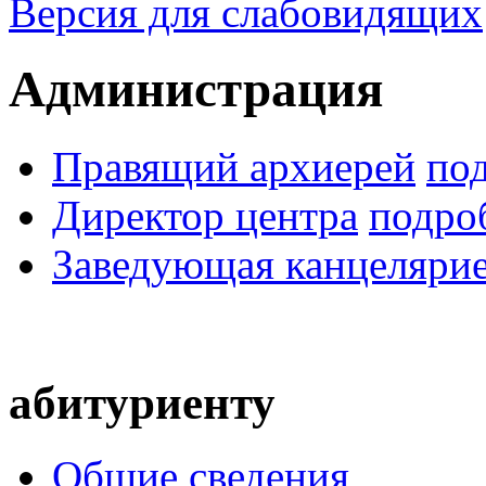
Версия для слабовидящих
Администрация
Правящий архиерей
по
Директор центра
подро
Заведующая канцеляри
абитуриенту
Общие сведения