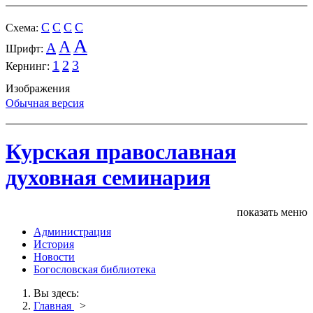
C
C
C
C
Cхема:
A
A
A
Шрифт:
1
2
3
Кернинг:
Изображения
Обычная версия
Курская православная
духовная семинария
показать меню
Администрация
История
Новости
Богословская библиотека
Вы здесь:
Главная
>