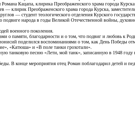
 Романа Кацапа, клирика Преображенского храма города Курска
в — клирик Преображенского храма города Курска, заместитель
углов — студент теологического отделения Курского государст
 о подвиге народа в годы Великой Отечественной войны, духовно
юдей военного поколения.
ми о памяти, благодарности и о том, что подвиг и любовь к Ро
исий поделился воспоминаниями о том, как День Победы отмечал
хие», «Катюша» и «В поле танки грохотали».
ную танковую песню «Лети, мой танк», записанную в 1948 году
ды. В конце мероприятия отец Роман поблагодарил детей и пед