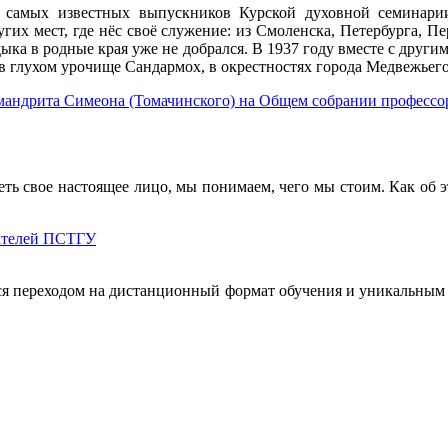
самых известных выпускников Курской духовной семинарии.
гих мест, где нёс своё служение: из Смоленска, Петербурга, П
ыка в родные края уже не добрался. В 1937 году вместе с друг
в глухом урочище Сандармох, в окрестностях города Медвежьего
андрита Симеона (Томачинского) на Общем собрании профессор
 свое настоящее лицо, мы понимаем, чего мы стоим. Как об этом 
вателей ПСТГУ
ся переходом на дистанционный формат обучения и уникальным