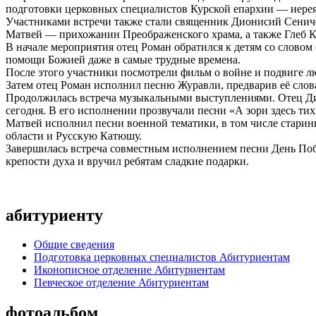
подготовки церковных специалистов Курской епархии — иерея
Участниками встречи также стали священник Дионисий Сениче
Матвей — прихожанин Преображенского храма, а также Глеб Кр
В начале мероприятия отец Роман обратился к детям со словом
помощи Божией даже в самые трудные времена.
После этого участники посмотрели фильм о войне и подвиге л
Затем отец Роман исполнил песню Журавли, предварив её слова
Продолжилась встреча музыкальными выступлениями. Отец Дион
сегодня. В его исполнении прозвучали песни «А зори здесь ти
Матвей исполнил песни военной тематики, в том числе старин
области и Русскую Катюшу.
Завершилась встреча совместным исполнением песни День Побе
крепости духа и вручил ребятам сладкие подарки.
абитуриенту
Общие сведения
Подготовка церковных специалистов Абитуриентам
Иконописное отделение Абитуриентам
Певческое отделение Абитуриентам
фотоальбом