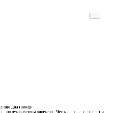
ованию Дня Победы.
ана под руководством директора Межъепархиального центра