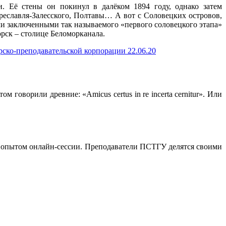
 Её стены он покинул в далёком 1894 году, однако затем
ереславля-Залесского, Полтавы… А вот с Соловецких островов,
ими заключенными так называемого «первого соловецкого этапа»
рск – столице Беломорканала.
ско-преподавательской корпорации 22.06.20
говорили древние: «Amicus certus in re incerta cernitur». Или
 опытом онлайн-сессии. Преподаватели ПСТГУ делятся своими