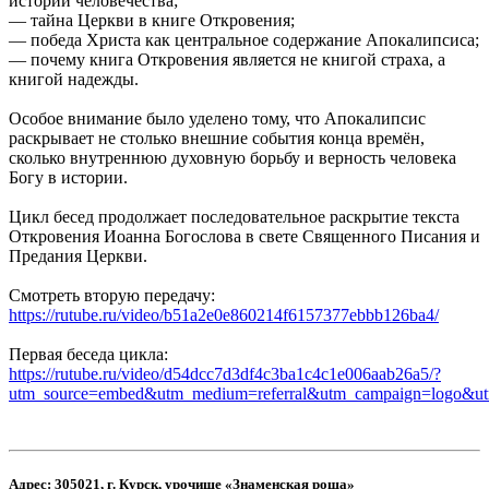
истории человечества;
— тайна Церкви в книге Откровения;
— победа Христа как центральное содержание Апокалипсиса;
— почему книга Откровения является не книгой страха, а
книгой надежды.
Особое внимание было уделено тому, что Апокалипсис
раскрывает не столько внешние события конца времён,
сколько внутреннюю духовную борьбу и верность человека
Богу в истории.
Цикл бесед продолжает последовательное раскрытие текста
Откровения Иоанна Богослова в свете Священного Писания и
Предания Церкви.
Смотреть вторую передачу:
https://rutube.ru/video/b51a2e0e860214f6157377ebbb126ba4/
Первая беседа цикла:
https://rutube.ru/video/d54dcc7d3df4c3ba1c4c1e006aab26a5/?
utm_source=embed&utm_medium=referral&utm_campaign=logo&utm
Адрес:
305021, г. Курск, урочище «Знаменская роща»