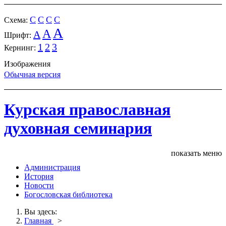
C
C
C
C
Cхема:
A
A
A
Шрифт:
1
2
3
Кернинг:
Изображения
Обычная версия
Курская православная
духовная семинария
показать меню
Администрация
История
Новости
Богословская библиотека
Вы здесь:
Главная
>