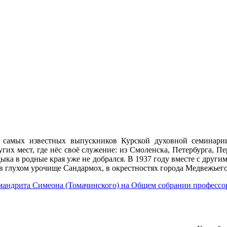
самых известных выпускников Курской духовной семинарии.
гих мест, где нёс своё служение: из Смоленска, Петербурга, П
ыка в родные края уже не добрался. В 1937 году вместе с друг
в глухом урочище Сандармох, в окрестностях города Медвежьего
андрита Симеона (Томачинского) на Общем собрании профессор