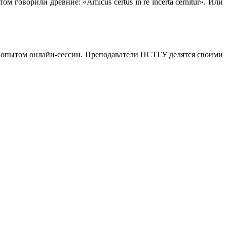
говорили древние: «Amicus certus in re incerta cernitur». Или
 опытом онлайн-сессии. Преподаватели ПСТГУ делятся своими