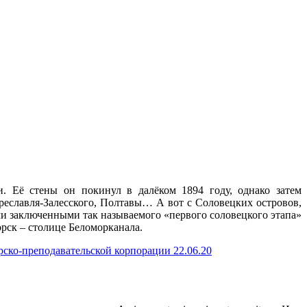
 Её стены он покинул в далёком 1894 году, однако затем
ереславля-Залесского, Полтавы… А вот с Соловецких островов,
ими заключенными так называемого «первого соловецкого этапа»
рск – столице Беломорканала.
ско-преподавательской корпорации 22.06.20